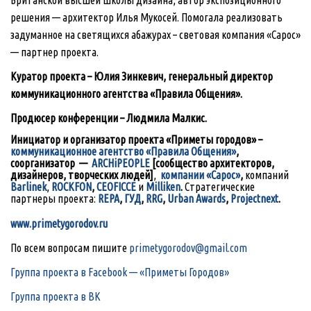
Британской высшей школы дизайна, автор экспозиционного
решения — архитектор Илья Мукосей. Помогала реализовать
задуманное на светящихся абажурах – световая компания «Сарос»
— партнер проекта.
Куратор проекта – Юлия Зинкевич, генеральный директор
коммуникационного агентства «Правила Общения».
Продюсер конференции – Людмила Малкис.
Инициатор и организатор проекта «Приметы городов» –
коммуникационное агентство «Правила Общения»
,
соорганизатор —
ARCHiPEOPLE
[сообщество архитекторов,
дизайнеров, творческих людей]
,
компании «Сарос»
,
компаний
Barlinek
,
ROCKFON
,
CEOFICCE
и
Milliken
.
Стратегические
партнеры проекта:
REPA
,
ГУД
,
RRG
,
Urban Awards
,
Projectnext
.
www.primetygorodov.ru
По всем вопросам пишите
primetygorodov@gmail.com
Группа проекта в Facebook — «Приметы Городов»
Группа проекта в ВК