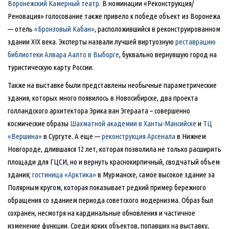
Воронежский Камерный театр
. В номинации «Реконструкция/
Реновация» голосование также привело к победе объект из Воронежа
— отель
«Бронзовый Кабан»
, расположившийся в реконструированном
здании XIX века. Эксперты назвали лучшей виртуозную
реставрацию
библиотеки Алвара Аалто в Выборге
, буквально вернувшую город на
туристическую карту России.
Также на выставке были представлены необычные параметрические
здания, которых много появилось в Новосибирске, два проекта
голландского архитектора Эрика ван Эгераата – совершенно
космические образы
Шахматной академии в Ханты-Мансийске
и
ТЦ
«Вершина»
в Сургуте. А еще —
реконструкция Арсенала
в Нижнем
Новгороде, длившаяся 12 лет, которая позволила не только расширить
площади для ГЦСИ, но и вернуть краснокирпичный, сводчатый объем
здания;
гостиница «Арктика»
в Мурманске, самое высокое здание за
Полярным кругом, которая показывает редкий пример бережного
обращения со зданием периода советского модернизма. Образ был
сохранен, несмотря на кардинальные обновления и частичное
изменение функции. Среди ярких объектов, попавших на выставку,