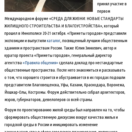
принял участие в
первом
Международном форуме «СРЕДА ДЛЯ ЖИЗНИ: НОВЫЕ СТАНДАРТЫ
ЖИЛИЩНОГО СТРОИТЕЛЬСТВА И БЛАГОУСТРОЙСТВА», который
прошел в Иннополисе 20-21 октября. «Приметы городов» представили
экспозиции и выпустили
каталог
, посвященный лучшим общественным
зданиям и пространствам России. Также Юлия Зинкевич, автор и
куратор проекта «Приметы городов», генеральный директор
агентства
«Правила общения»
сделала доклад про нестандартные
общественные пространства. После него знакомиться и рассказывать
о том, что хорошего строится и обустраивается в их городах подошли
представители Благовещенска, Уфы, Казани, Краснодара, Воронежа,
Йошкар-Олы, Костромы. Форум действительно собрал архитекторов,
мэров, губернаторов, девелоперов со всей страны.
Форум по проектированию жилой среды был направлен на то, чтобы
сформировать общественную дискуссию вокруг качества жилья и
городской среды в России и инициировать изменение
законодательства в сфере городского планирования, жилищного