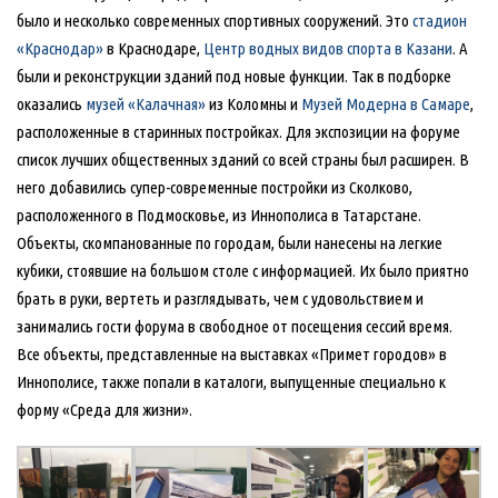
было и несколько современных спортивных сооружений. Это
стадион
«Краснодар»
в Краснодаре,
Центр водных видов спорта в Казани
. А
были и реконструкции зданий под новые функции. Так в подборке
оказались
музей «Калачная»
из Коломны и
Музей Модерна в Самаре
,
расположенные в старинных постройках. Для экспозиции на форуме
список лучших общественных зданий со всей страны был расширен. В
него добавились супер-современные постройки из Сколково,
расположенного в Подмосковье, из Иннополиса в Татарстане.
Объекты, скомпанованные по городам, были нанесены на легкие
кубики, стоявшие на большом столе с информацией. Их было приятно
брать в руки, вертеть и разглядывать, чем с удовольствием и
занимались гости форума в свободное от посещения сессий время.
Все объекты, представленные на выставках «Примет городов» в
Иннополисе, также попали в каталоги, выпущенные специально к
форму «Среда для жизни».