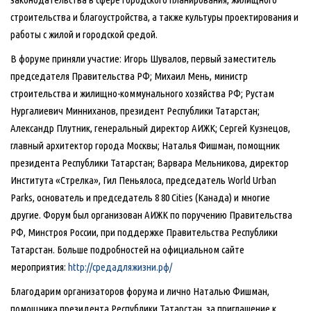
строительства и благоустройства, а также культуры проектирования и
работы с жилой и городской средой.
В форуме приняли участие: Игорь Шувалов, первый заместитель
председателя Правительства РФ; Михаил Мень, министр
строительства и жилищно-коммунального хозяйства РФ; Рустам
Нургалиевич Минниханов, президент Республики Татарстан;
Александр Плутник, генеральный директор АИЖК; Сергей Кузнецов,
главный архитектор города Москвы; Наталья Фишман, помощник
президента Республики Татарстан; Варвара Мельникова, директор
Института «Стрелка», Гил Пеньялоса, председатель World Urban
Parks, основатель и председатель 8 80 Cities (Канада) и многие
другие. Форум был организован АИЖК по поручению Правительства
РФ, Минстроя России, при поддержке Правительства Республики
Татарстан. Больше подробностей на официальном сайте
мероприятия:
http://средадляжизни.рф/
Благодарим организаторов форума и лично Наталью Фишман,
помощника президента Республики Татарстан, за приглашение к