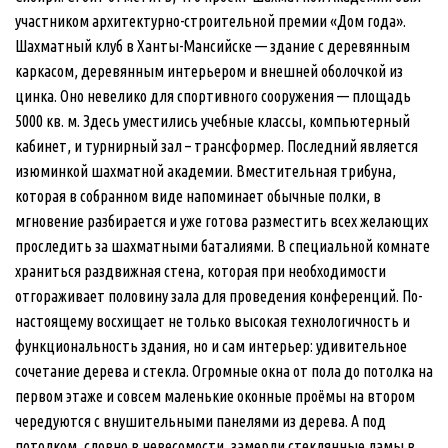
участником архитектурно-строительной премии «Дом года».
Шахматный клуб в Ханты-Мансийске — здание с деревянным
каркасом, деревянным интерьером и внешней оболочкой из
цинка. Оно невелико для спортивного сооружения — площадь
5000 кв. м. Здесь уместились учебные классы, компьютерный
кабинет, и турнирный зал – трансформер. Последний является
изюминкой шахматной академии. Вместительная трибуна,
которая в собранном виде напоминает обычные полки, в
мгновение разбирается и уже готова разместить всех желающих
проследить за шахматными баталиями. В специальной комнате
храниться раздвижная стена, которая при необходимости
отгораживает половину зала для проведения конференций. По-
настоящему восхищает не только высокая технологичность и
функциональность здания, но и сам интерьер: удивительное
сочетание дерева и стекла. Огромные окна от пола до потолка на
первом этаже и совсем маленькие оконные проёмы на втором
чередуются с внушительными панелями из дерева. А под
потолком, словно в невесомости, замерли стеклянные ламы в