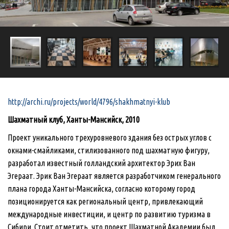
http://archi.ru/projects/world/4796/shakhmatnyi-klub
Шахматный клуб, Ханты-Мансийск, 2010
Проект уникального трехуровневого здания без острых углов с
окнами-смайликами, стилизованного под шахматную фигуру,
разработал известный голландский архитектор Эрих Ван
Эгераат. Эрик Ван Эгераат является разработчиком генерального
плана города Ханты-Мансийска, согласно которому город
позиционируется как региональный центр, привлекающий
международные инвестиции, и центр по развитию туризма в
Сибири. Стоит отметить, что проект Шахматной Академии был