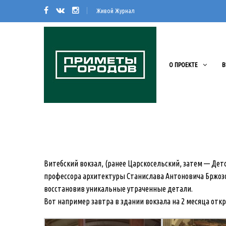
Живой Журнал
О ПРОЕКТЕ
В
Витебский вокзал, (ранее Царскосельский, затем — Детс
профессора архитектуры Станислава Антоновича Бржозо
восстановив уникальные утраченные детали.
Вот например завтра в здании вокзала на 2 месяца отк