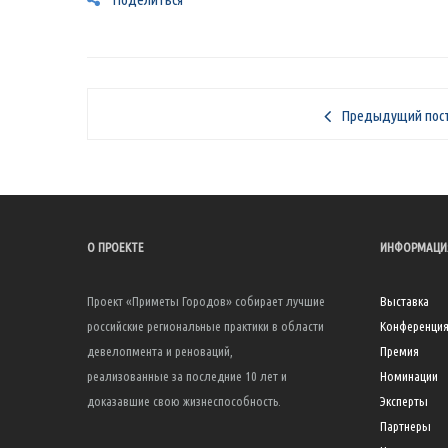
Предыдущий пос
О ПРОЕКТЕ
ИНФОРМАЦИ
Проект «Приметы Городов» собирает лучшие
Выставка
российские региональные практики в области
Конференци
девелопмента и реноваций,
Премия
реализованные за последние 10 лет и
Номинации
доказавшие свою жизнеспособность.
Эксперты
Партнеры