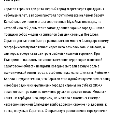
Саратов строился три раза: первый город сгорел через двадцать с
небольшим лет, а второй простоял почти полвека на левом берегу.
Колыбелью же нового стала современная Музейная площадь, на
которой и по сей день стоит самое древнее здание города – Свято-
Троицкий собор – один из символов бывшей столицы Поволжья.
Саратов достаточно быстро развивался, во многом благодаря своему
географическому положению: через него возилась соль с Эльтона, а
сам город вскоре стал центром рыбной и соляной торговли. При
Екатерине II началось активное заселение территории нынешней
Саратовской области немцами, которые сыграли важную роль в
экономической жизни города, особенно мукомолы Шмидты, Рейнеке и
Борели. Неудивительно, что Саратов стал одной из купеческих столиц
и вообще одним из крупнейших городов страны: на рубеже XIX-XX
веков он был третьим по величине русским городом после Москвы и
Санкт-Петербурга. Что, впрочем, не мешало относиться к нему с
некоторой иронией благодаря грибоедовской строчке «В деревне, к
тетке, в глушь, в Саратов». Февральскую революцию в городе почти