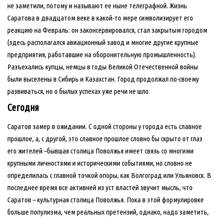
не заметили, потому и называют ее ныне телеграфной. Жизнь
Саратова в двадцатом веке в какой-то мере символизирует его
реакцию на Февраль: он законсервировался, стал закрытым городом
(здесь располагался авиационный завод и многие другие крупные
предприятия, работавшие на оборонительную промышленность).
Разъехались купцы, немцы в годы Великой Отечественной войны
были выселены в Сибирь и Казахстан. Город продолжал по-своему
развиваться, но о былых успехах уже речи не шло.
Сегодня
Саратов замер в ожидании. С одной стороны у города есть славное
прошлое, а, с другой, это славное прошлое словно бы скрыто от глаз
его жителей –бывшая столица Поволжья имеет связь со многими
крупными личностями и историческими событиями, но словно не
определилась с главной точкой опоры, как Волгоград или Ульяновск. В
последнее время все активней из уст властей звучит мысль, что
Саратов – культурная столица Поволжья. Пока в этой формулировке
больше популизма, чем реальных претензий, однако, надо заметить,