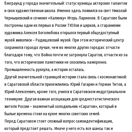
бэкграунд у города значительный: статус кузницы актерских талантов
и своя художественная школа. Именно здесь появился на свет Николай
Чернышевский и сочинил «Калинку» Игорь Ларионов. В Саратове были
построены одни из первых в России ТЮЗов и цирков, а стараниями
художника Алексея Боголюбова открылся первый общедоступный
музей живописи – Радищевский музей. При этом исторический центр
сохранился гораздо лучше, чем во многих других городах: отчасти
благодаря тому, что Война почти не затронула Саратов, отчасти из-за
того, что исторические памятники не сносились намеренно.
Промышленность рухнула, а история осталась.
Другой значительной страницей истории стала связь с космонавтикой:
в Саратовской области приземлились Юрий Гагарин и Герман Титов, а
Юрий Алексеевич, кроме того, учился в Саратовском индустриальном
техникуме. Другая важная ассоциация для среднестатистического
жителя России – знаменитый холодильник «Саратов», который в
былые времена стоял на кухне многих советских семей.
Перед Саратовом стоит сложный вопрос самоидентификации,
который предстоит решать. Иначе у него есть все шансы так и