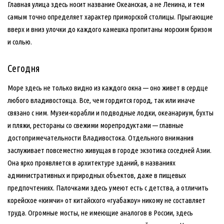
Главная улица здесь носит название Океанская, а не Ленина, и тем
самым точно определяет характер приморской столицы. Прыгающие
вверх и вниз улочки до каждого камешка пропитаны морским бризом
и солью.
Сегодня
Море здесь не только видно из каждого окна — оно живет в сердце
любого владивостокца. Все, чем гордится город, так или иначе
связано с ним. Музеи-корабли и подводные лодки, океанариум, бухты
и пляжи, рестораны со свежими морепродуктами — главные
достопримечательности Владивостока. Отдельного внимания
заслуживает повсеместно живущая в городе экзотика соседней Азии.
Она ярко проявляется в архитектуре зданий, в названиях
административных и природных объектов, даже в пищевых
предпочтениях. Палочками здесь умеют есть с детства, а отличить
корейское «кимчи» от китайского «гуабажоу» никому не составляет
труда. Огромные мосты, не имеющие аналогов в России, здесь