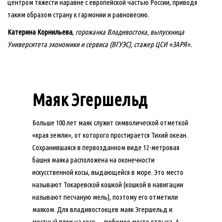
центром тяжести наравне с европейской частью России, приводя
таким образом страну к гармонии и равновесию.
Катерина Корнильева
,
горожанка Владивостока, выпускница
Университета экономики и сервиса (ВГУЭС), стажер ЦСИ «ЗАРЯ».
Маяк Эгершельд
Больше 100 лет маяк служит символической отметкой
«края земли», от которого простирается Тихий океан.
Сохранившаяся в первозданном виде 12-метровая
башня маяка расположена на оконечности
искусственной косы, выдающейся в море. Это место
называют Токаревской кошкой (кошкой в навигации
называют песчаную мель), поэтому его отметили
маяком. Для владивостокцев маяк Эгершельд и
местный пляж на косе — любимое место отдыха. А