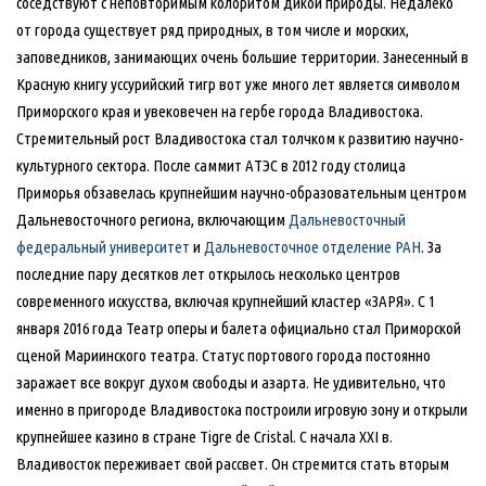
соседствуют с неповторимым колоритом дикой природы. Недалеко
от города существует ряд природных, в том числе и морских,
заповедников, занимающих очень большие территории. Занесенный в
Красную книгу уссурийский тигр вот уже много лет является символом
Приморского края и увековечен на гербе города Владивостока.
Стремительный рост Владивостока стал толчком к развитию научно-
культурного сектора. После саммит АТЭС в 2012 году столица
Приморья обзавелась крупнейшим научно-образовательным центром
Дальневосточного региона, включающим
Дальневосточный
федеральный университет
и
Дальневосточное отделение РАН
. За
последние пару десятков лет открылось несколько центров
современного искусства, включая крупнейший кластер «ЗАРЯ». С 1
января 2016 года Театр оперы и балета официально стал Приморской
сценой Мариинского театра. Статус портового города постоянно
заражает все вокруг духом свободы и азарта. Не удивительно, что
именно в пригороде Владивостока построили игровую зону и открыли
крупнейшее казино в стране Tigre de Cristal. С начала XXI в.
Владивосток переживает свой рассвет. Он стремится стать вторым