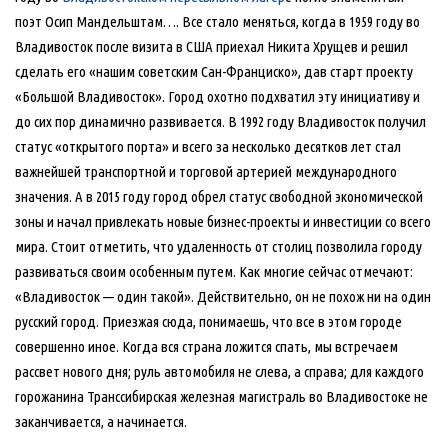
поэт Осип Мандельштам…. Все стало меняться, когда в 1959 году во
Владивосток после визита в США приехал Никита Хрущев и решил
сделать его «нашим советским Сан-Франциско», дав старт проекту
«Большой Владивосток». Город охотно подхватил эту инициативу и
до сих пор динамично развивается. В 1992 году Владивосток получил
статус «открытого порта» и всего за несколько десятков лет стал
важнейшей транспортной и торговой артерией международного
значения. А в 2015 году город обрел статус свободной экономической
зоны и начал привлекать новые бизнес-проекты и инвестиции со всего
мира. Стоит отметить, что удаленность от столиц позволила городу
развиваться своим особенным путем. Как многие сейчас отмечают:
«Владивосток — один такой». Действительно, он не похож ни на один
русский город. Приезжая сюда, понимаешь, что все в этом городе
совершенно иное. Когда вся страна ложится спать, мы встречаем
рассвет нового дня; руль автомобиля не слева, а справа; для каждого
горожанина Транссибирская железная магистраль во Владивостоке не
заканчивается, а начинается.